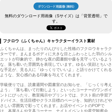
無料のダウンロード用画像（Sサイズ）は「背景透明」で
す。
フクロウ（ふくちゃん）キャラクターイラスト素材
ふくちゃんは、まったりのんびりした性格のフクロウキャラク
ターです。まんまるボディに大きな目とふわっとした羽のシル
エットが印象的で、静かな夜の図書館や森を見守っているよう
な、落ち着いた雰囲気を表現しています。ゆるい笑顔とちいさ
な手足が、見る人に「ゆっくりでいいよ」と語りかけてくれる
ような、安心感のある印象を与えてくれます。
学級便りでは、読書週間や図書室のお知らせ、「じっくり考え
よう」「落ち着いて行動しよう」といったコーナーのワンポイ
ントにぴったり。教室掲示やプリントでは、テスト前の学習ア
ドバイス、生活目標やクラス目標のページを、知的だけれどや
さしい雰囲気で彩ってくれます。お店やイベントのPOPで
は、本屋さんや文具コーナー、ナイトイベントや星空観察会、