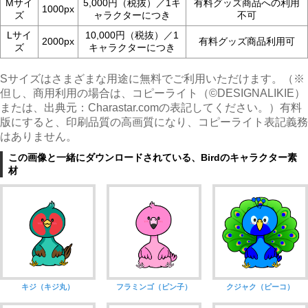
Mサイ
5,000円（税抜）／1キ
有料グッズ商品への利用
1000px
ズ
ャラクターにつき
不可
Lサイ
10,000円（税抜）／1
2000px
有料グッズ商品利用可
ズ
キャラクターにつき
Sサイズはさまざまな用途に無料でご利用いただけます。（※
但し、商用利用の場合は、コピーライト（©︎DESIGNALIKIE）
または、出典元：Charastar.comの表記してください。）有料
版にすると、印刷品質の高画質になり、コピーライト表記義務
はありません。
この画像と一緒にダウンロードされている、Birdのキャラクター素
材
キジ（キジ丸）
フラミンゴ（ピン子）
クジャク（ピーコ）