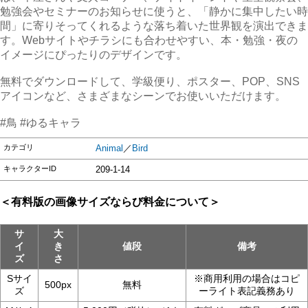
勉強会やセミナーのお知らせに使うと、「静かに集中したい時
間」に寄りそってくれるような落ち着いた世界観を演出できま
す。Webサイトやチラシにも合わせやすい、本・勉強・夜の
イメージにぴったりのデザインです。
無料でダウンロードして、学級便り、ポスター、POP、SNS
アイコンなど、さまざまなシーンでお使いいただけます。
#鳥 #ゆるキャラ
カテゴリ
Animal
／
Bird
キャラクターID
209-1-14
＜有料版の画像サイズならび料金について＞
サ
大
イ
き
値段
備考
ズ
さ
Sサイ
※商用利用の場合はコピ
500px
無料
ズ
ーライト表記義務あり