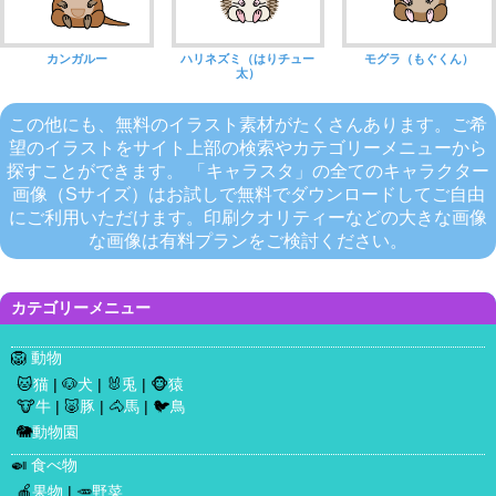
カンガルー
ハリネズミ（はりチュー
モグラ（もぐくん）
太）
この他にも、無料のイラスト素材がたくさんあります。ご希
望のイラストをサイト上部の検索やカテゴリーメニューから
探すことができます。 「キャラスタ」の全てのキャラクター
画像（Sサイズ）はお試しで無料でダウンロードしてご自由
にご利用いただけます。印刷クオリティーなどの大きな画像
な画像は有料プランをご検討ください。
カテゴリーメニュー
🦁
動物
🐱
猫
| 🐶
犬
| 🐰
兎
| 🐵
猿
🐮
牛
| 🐷
豚
| 🐴
馬
| 🐦
鳥
🐘
動物園
🍛
食べ物
🍎
果物
| 🥕
野菜