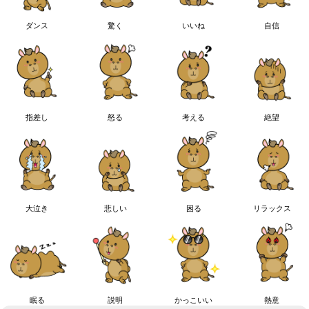
ダンス
驚く
いいね
自信
指差し
怒る
考える
絶望
大泣き
悲しい
困る
リラックス
眠る
説明
かっこいい
熱意