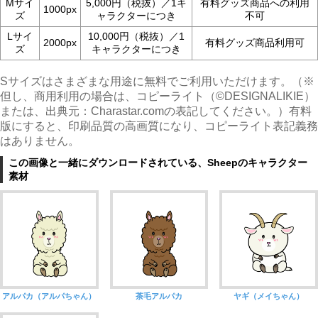
Mサイ
5,000円（税抜）／1キ
有料グッズ商品への利用
1000px
ズ
ャラクターにつき
不可
Lサイ
10,000円（税抜）／1
2000px
有料グッズ商品利用可
ズ
キャラクターにつき
Sサイズはさまざまな用途に無料でご利用いただけます。（※
但し、商用利用の場合は、コピーライト（©︎DESIGNALIKIE）
または、出典元：Charastar.comの表記してください。）有料
版にすると、印刷品質の高画質になり、コピーライト表記義務
はありません。
この画像と一緒にダウンロードされている、Sheepのキャラクター
素材
アルパカ（アルパちゃん）
茶毛アルパカ
ヤギ（メイちゃん）