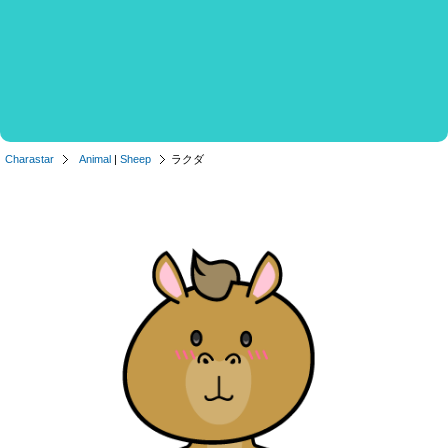
Charastar
Animal
|
Sheep
ラクダ