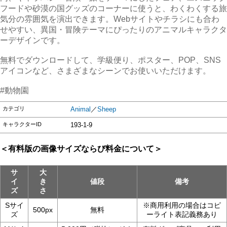
フードや砂漠の国グッズのコーナーに使うと、わくわくする旅
気分の雰囲気を演出できます。Webサイトやチラシにも合わ
せやすい、異国・冒険テーマにぴったりのアニマルキャラクタ
ーデザインです。
無料でダウンロードして、学級便り、ポスター、POP、SNS
アイコンなど、さまざまなシーンでお使いいただけます。
#動物園
カテゴリ
Animal
／
Sheep
キャラクターID
193-1-9
＜有料版の画像サイズならび料金について＞
サ
大
イ
き
値段
備考
ズ
さ
Sサイ
※商用利用の場合はコピ
500px
無料
ズ
ーライト表記義務あり