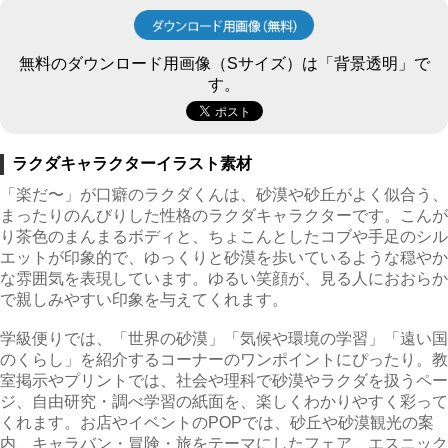
無料のダウンロード用画像（Sサイズ）は「背景透明」で
す。
ラクダキャラクターイラスト素材
「楽だ〜」が口癖のラクダくんは、砂漠や砂丘がよく似合う、
まったりのんびりした性格のラクダキャラクターです。こんが
り茶色のまんまるボディと、ちょこんとしたコブや手足のシル
エットが印象的で、ゆっくりと砂漠を歩いているような穏やか
な雰囲気を表現しています。ゆるい笑顔が、見る人におおらか
で親しみやすい印象を与えてくれます。
学級便りでは、「世界の砂漠」「気候や環境の学習」「遠い国
のくらし」を紹介するコーナーのワンポイントにぴったり。教
室掲示やプリントでは、社会や理科で砂漠やラクダを扱うペー
ジ、自由研究・調べ学習の紙面を、楽しくわかりやすく彩って
くれます。お店やイベントのPOPでは、砂丘や砂漠観光の案
内、キャラバン・冒険・旅をテーマにしたフェア、エスニック