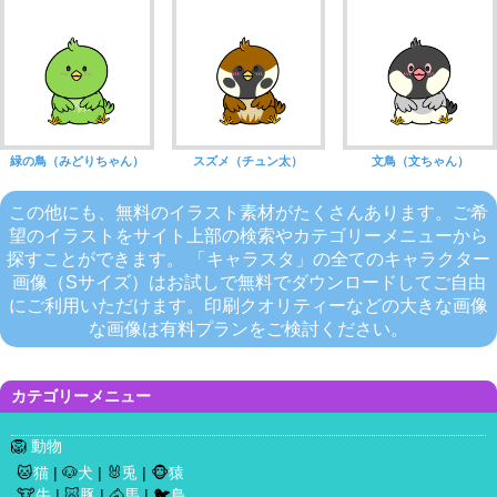
緑の鳥（みどりちゃん）
スズメ（チュン太）
文鳥（文ちゃん）
この他にも、無料のイラスト素材がたくさんあります。ご希
望のイラストをサイト上部の検索やカテゴリーメニューから
探すことができます。 「キャラスタ」の全てのキャラクター
画像（Sサイズ）はお試しで無料でダウンロードしてご自由
にご利用いただけます。印刷クオリティーなどの大きな画像
な画像は有料プランをご検討ください。
カテゴリーメニュー
🦁
動物
🐱
猫
| 🐶
犬
| 🐰
兎
| 🐵
猿
🐮
牛
| 🐷
豚
| 🐴
馬
| 🐦
鳥