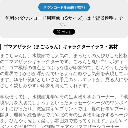
無料のダウンロード用画像（Sサイズ）は「背景透明」で
す。
ゴマアザラシ（まごちゃん）キャラクターイラスト素材
まごちゃんは、水族館でも人気の、まったりのんびりした性格
のゴマアザラシキャラクターです。ころんと丸い白いボディ
に、ゴマ模様の斑点とつぶらな瞳が印象的で、ひんやりした海
の世界でぷかぷか浮かんでいるような癒やし気分を表現してい
ます。ゆるい笑顔とちいさな手足のシルエットが、見る人にや
さしく親しみやすい印象を与えてくれます。
学級便りでは、水族館見学や海の生き物を学ぶコーナー、「環
境や海を大切にしよう」といったメッセージページのワンポイ
ントにぴったり。教室掲示やプリントでは、夏の行事やプール
開き、理科や総合学習で海や北の海の生き物を紹介するページ
を、ひんやり涼しく楽しい雰囲気で彩ってくれます。お店やイ
ベントのPOPでは、水族館フェアやゴマアザラシコーナー、