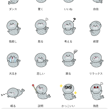
ダンス
驚く
いいね
自信
指差し
怒る
考える
絶望
大泣き
悲しい
困る
リラックス
眠る
説明
かっこいい
熱意