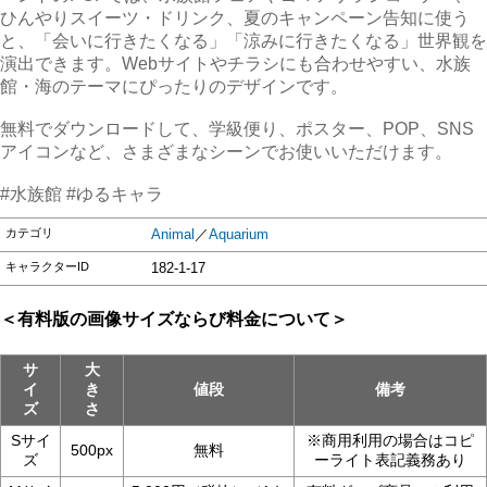
ひんやりスイーツ・ドリンク、夏のキャンペーン告知に使う
と、「会いに行きたくなる」「涼みに行きたくなる」世界観を
演出できます。Webサイトやチラシにも合わせやすい、水族
館・海のテーマにぴったりのデザインです。
無料でダウンロードして、学級便り、ポスター、POP、SNS
アイコンなど、さまざまなシーンでお使いいただけます。
#水族館 #ゆるキャラ
カテゴリ
Animal
／
Aquarium
キャラクターID
182-1-17
＜有料版の画像サイズならび料金について＞
サ
大
イ
き
値段
備考
ズ
さ
Sサイ
※商用利用の場合はコピ
500px
無料
ズ
ーライト表記義務あり