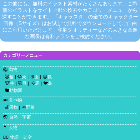
この他にも、無料のイラスト素材がたくさんあります。ご希
望のイラストをサイト上部の検索やカテゴリーメニューから
探すことができます。 「キャラスタ」の全てのキャラクター
画像（Sサイズ）はお試しで無料でダウンロードしてご自由
にご利用いただけます。印刷クオリティーなどの大きな画像
な画像は有料プランをご検討ください。
カテゴリーメニュー
🦁
動物
🐱
猫
| 🐶
犬
| 🐰
兎
| 🐵
猿
🐮
牛
| 🐷
豚
| 🐴
馬
| 🐦
鳥
🐘
動物園
🍛
食べ物
🍎
果物
| 🥕
野菜
🌏
自然・宇宙
🤵
人物
🧜‍♀️
物語・架空