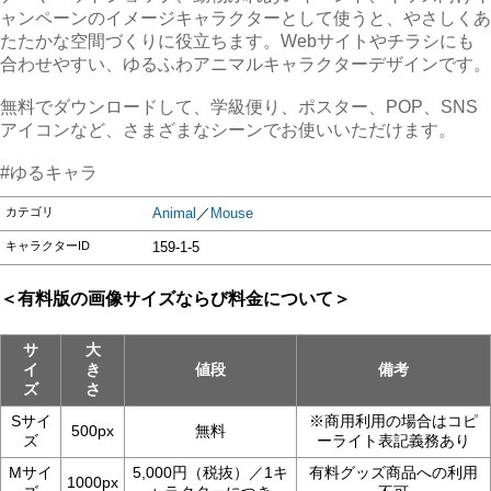
ャンペーンのイメージキャラクターとして使うと、やさしくあ
たたかな空間づくりに役立ちます。Webサイトやチラシにも
合わせやすい、ゆるふわアニマルキャラクターデザインです。
無料でダウンロードして、学級便り、ポスター、POP、SNS
アイコンなど、さまざまなシーンでお使いいただけます。
#ゆるキャラ
カテゴリ
Animal
／
Mouse
キャラクターID
159-1-5
＜有料版の画像サイズならび料金について＞
サ
大
イ
き
値段
備考
ズ
さ
Sサイ
※商用利用の場合はコピ
500px
無料
ズ
ーライト表記義務あり
Mサイ
5,000円（税抜）／1キ
有料グッズ商品への利用
1000px