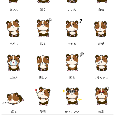
ダンス
驚く
いいね
自信
指差し
怒る
考える
絶望
大泣き
悲しい
困る
リラックス
眠る
説明
かっこいい
熱意