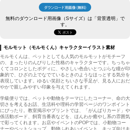
無料のダウンロード用画像（Sサイズ）は「背景透明」で
す。
モルモット（モルモくん）キャラクターイラスト素材
モルモくんは、ペットとしても人気のモルモットがモチーフ
の、まったりのんびりした性格のキャラクターです。ちっちゃ
くてコロンとしたボディに、やさしい色合いとつぶらな瞳が印
象的で、ひざの上でなでているときのようなほっとする気分を
表現しています。ゆるい笑顔とちいさな手足が、見る人におだ
やかで親しみやすい印象を与えてくれます。
学級便りでは、ペットや動物をテーマにしたコーナー、命の大
切さを考えるお話、生活科や理科の学習ページのワンポイント
にぴったり。教室掲示やプリントでは、「がんばりカード」や
係活動ボード、飼育当番表などを、ほんわか癒やし系の雰囲気
で彩ってくれます。お店やイベントのPOPでは、小動物コー
ナーやペットショップ、動物ふれあいイベント、キッズ向けキ