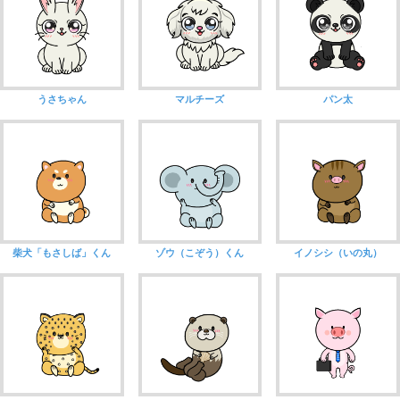
うさちゃん
マルチーズ
パン太
柴犬「もさしば」くん
ゾウ（こぞう）くん
イノシシ（いの丸）