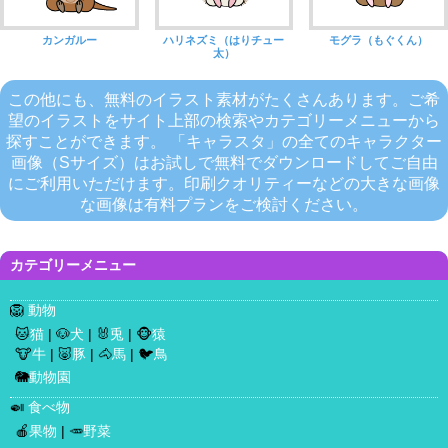
カンガルー
ハリネズミ（はりチュー
モグラ（もぐくん）
太）
この他にも、無料のイラスト素材がたくさんあります。ご希
望のイラストをサイト上部の検索やカテゴリーメニューから
探すことができます。 「キャラスタ」の全てのキャラクター
画像（Sサイズ）はお試しで無料でダウンロードしてご自由
にご利用いただけます。印刷クオリティーなどの大きな画像
な画像は有料プランをご検討ください。
カテゴリーメニュー
🦁
動物
🐱
猫
| 🐶
犬
| 🐰
兎
| 🐵
猿
🐮
牛
| 🐷
豚
| 🐴
馬
| 🐦
鳥
🐘
動物園
🍛
食べ物
🍎
果物
| 🥕
野菜