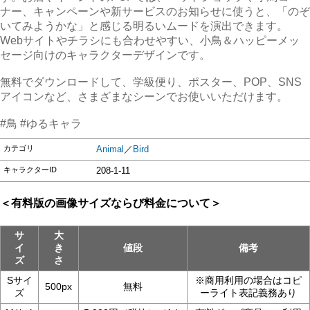
ナー、キャンペーンや新サービスのお知らせに使うと、「のぞ
いてみようかな」と感じる明るいムードを演出できます。
Webサイトやチラシにも合わせやすい、小鳥＆ハッピーメッ
セージ向けのキャラクターデザインです。
無料でダウンロードして、学級便り、ポスター、POP、SNS
アイコンなど、さまざまなシーンでお使いいただけます。
#鳥 #ゆるキャラ
カテゴリ
Animal
／
Bird
キャラクターID
208-1-11
＜有料版の画像サイズならび料金について＞
サ
大
イ
き
値段
備考
ズ
さ
Sサイ
※商用利用の場合はコピ
500px
無料
ズ
ーライト表記義務あり