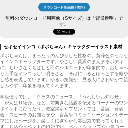
無料のダウンロード用画像（Sサイズ）は「背景透明」で
す。
セキセイインコ（ポポちゃん）キャラクターイラスト素材
ポポちゃんは、まったりのんびりした性格の、黄緑色のセキセ
イインコキャラクターです。やさしい黄緑のまんまるボディ
に、ちいさなくちばしと羽のシルエットが印象的で、おしゃべ
り上手なインコらしい明るさと、そばにいるとほっとする癒や
し感を表現しています。ゆるい笑顔が、見る人にさわやかで親
しみやすい印象を与えてくれます。
学級便りでは、「クラスのニュース」「うれしいお知らせ」
「がんばり紹介」など、前向きな話題を伝えるコーナーのワン
ポイントにぴったり。教室掲示やプリントでは、音読・発表
会・スピーチのお知らせや、言葉やコミュニケーションをテー
マにしたページを、楽しくにぎやかな雰囲気で彩ってくれま
す。お店やイベントのPOPでは、ペットショップや小鳥コー