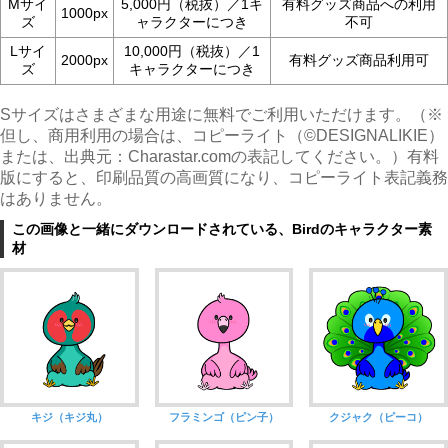
Mサイ
5,000円（税抜）／1キ
有料グッズ商品への利用
1000px
ズ
ャラクターにつき
不可
Lサイ
10,000円（税抜）／1
2000px
有料グッズ商品利用可
ズ
キャラクターにつき
Sサイズはさまざまな用途に無料でご利用いただけます。（※
但し、商用利用の場合は、コピーライト（©︎DESIGNALIKIE）
または、出典元：Charastar.comの表記してください。）有料
版にすると、印刷品質の高画質になり、コピーライト表記義務
はありません。
この画像と一緒にダウンロードされている、Birdのキャラクター素
材
キジ（キジ丸）
フラミンゴ（ピン子）
クジャク（ピーコ）