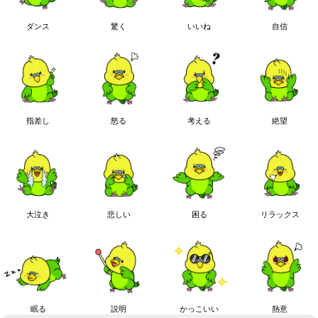
ダンス
驚く
いいね
自信
指差し
怒る
考える
絶望
大泣き
悲しい
困る
リラックス
眠る
説明
かっこいい
熱意