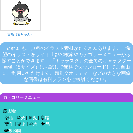
文鳥（文ちゃん）
この他にも、無料のイラスト素材がたくさんあります。ご希
望のイラストをサイト上部の検索やカテゴリーメニューから
探すことができます。 「キャラスタ」の全てのキャラクター
画像（Sサイズ）はお試しで無料でダウンロードしてご自由
にご利用いただけます。印刷クオリティーなどの大きな画像
な画像は有料プランをご検討ください。
カテゴリーメニュー
🦁
動物
🐱
猫
| 🐶
犬
| 🐰
兎
| 🐵
猿
🐮
牛
| 🐷
豚
| 🐴
馬
| 🐦
鳥
🐘
動物園