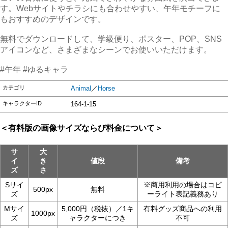
す。Webサイトやチラシにも合わせやすい、午年モチーフに
もおすすめのデザインです。
無料でダウンロードして、学級便り、ポスター、POP、SNS
アイコンなど、さまざまなシーンでお使いいただけます。
#午年 #ゆるキャラ
カテゴリ
Animal
／
Horse
キャラクターID
164-1-15
＜有料版の画像サイズならび料金について＞
サ
大
イ
き
値段
備考
ズ
さ
Sサイ
※商用利用の場合はコピ
500px
無料
ズ
ーライト表記義務あり
Mサイ
5,000円（税抜）／1キ
有料グッズ商品への利用
1000px
ズ
ャラクターにつき
不可