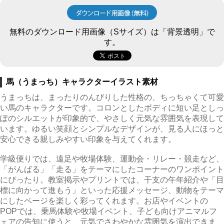
無料のダウンロード用画像（Sサイズ）は「背景透明」で
す。
馬（うまっち）キャラクターイラスト素材
うまっちは、まったりのんびりした性格の、ちっちゃくて可愛
い馬のキャラクターです。コロンとしたボディに短い足としっ
ぽのシルエットが印象的で、やさしく元気な雰囲気を表現して
います。ゆるい笑顔とシンプルなデザインが、見る人にほっと
安心できる親しみやすい印象を与えてくれます。
学級便りでは、遠足や牧場体験、運動会・リレー・競走など、
「がんばる」「走る」をテーマにしたコーナーのワンポイント
にぴったり。教室掲示やプリントでは、干支の午年紹介や「目
標に向かって進もう」といった応援メッセージ、動物をテーマ
にしたページを楽しく彩ってくれます。お店やイベントの
POPでは、乗馬体験や牧場イベント、子ども向けアニマルフ
ェアの告知に使うと、元気でさわやかな雰囲気を演出できま