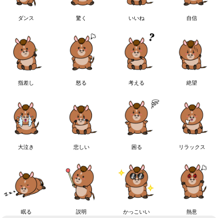
ダンス
驚く
いいね
自信
指差し
怒る
考える
絶望
大泣き
悲しい
困る
リラックス
眠る
説明
かっこいい
熱意