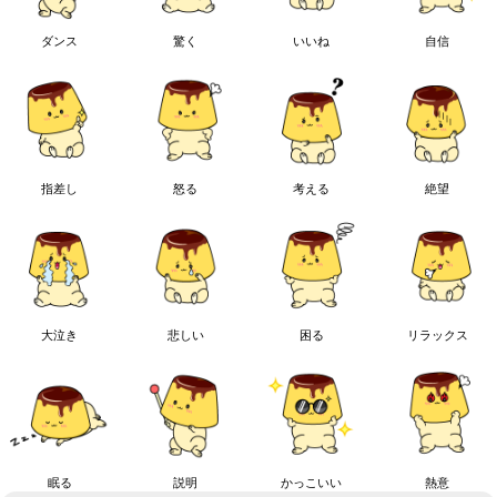
ダンス
驚く
いいね
自信
指差し
怒る
考える
絶望
大泣き
悲しい
困る
リラックス
眠る
説明
かっこいい
熱意