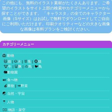
この他にも、無料のイラスト素材がたくさんあります。ご希
望のイラストをサイト上部の検索やカテゴリーメニューから
探すことができます。 「キャラスタ」の全てのキャラクター
画像（Sサイズ）はお試しで無料でダウンロードしてご自由
にご利用いただけます。印刷クオリティーなどの大きな画像
な画像は有料プランをご検討ください。
カテゴリーメニュー
🦁
動物
🐱
猫
| 🐶
犬
| 🐰
兎
| 🐵
猿
🐮
牛
| 🐷
豚
| 🐴
馬
| 🐦
鳥
🐘
動物園
🍛
食べ物
🍎
果物
| 🥕
野菜
🌏
自然・宇宙
🤵
人物
🧜‍♀️
物語・架空