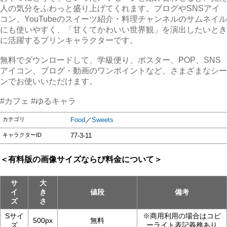
人の気分をふわっと盛り上げてくれます。ブログやSNSアイ
コン、YouTubeのスイーツ紹介・料理チャンネルのサムネイル
にも使いやすく、「甘くてかわいい世界観」を演出したいとき
に活躍するプリンキャラクターです。
無料でダウンロードして、学級便り、ポスター、POP、SNS
アイコン、ブログ・動画のワンポイントなど、さまざまなシー
ンでお使いいただけます。
#カフェ #ゆるキャラ
カテゴリ
Food
／
Sweets
キャラクターID
77-3-11
＜有料版の画像サイズならび料金について＞
サ
大
イ
き
値段
備考
ズ
さ
Sサイ
※商用利用の場合はコピ
500px
無料
ズ
ーライト表記義務あり