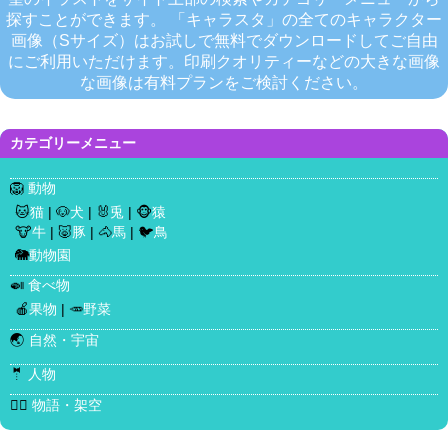
探すことができます。 「キャラスタ」の全てのキャラクター
画像（Sサイズ）はお試しで無料でダウンロードしてご自由
にご利用いただけます。印刷クオリティーなどの大きな画像
な画像は有料プランをご検討ください。
カテゴリーメニュー
🦁
動物
🐱
猫
| 🐶
犬
| 🐰
兎
| 🐵
猿
🐮
牛
| 🐷
豚
| 🐴
馬
| 🐦
鳥
🐘
動物園
🍛
食べ物
🍎
果物
| 🥕
野菜
🌏
自然・宇宙
🤵
人物
🧜‍♀️
物語・架空