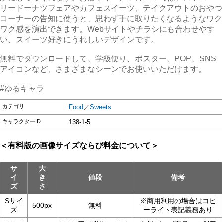
リードーナツフェアやカフェスイーツ、テイクアウトのおやつ
コーナーの告知に使うと、思わず手に取りたくなるようなワク
ワク感を演出できます。Webサイトやチラシにも合わせやす
い、スイーツ好きにうれしいデザインです。
無料でダウンロードして、学級便り、ポスター、POP、SNS
アイコンなど、さまざまなシーンでお使いいただけます。
#ゆるキャラ
カテゴリ
Food
／
Sweets
キャラクターID
138-1-5
＜有料版の画像サイズならび料金について＞
サ
大
イ
き
値段
備考
ズ
さ
Sサイ
※商用利用の場合はコピ
500px
無料
ズ
ーライト表記義務あり