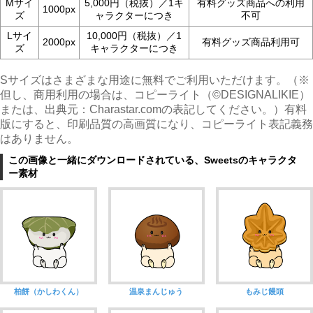
Mサイ
5,000円（税抜）／1キ
有料グッズ商品への利用
1000px
ズ
ャラクターにつき
不可
Lサイ
10,000円（税抜）／1
2000px
有料グッズ商品利用可
ズ
キャラクターにつき
Sサイズはさまざまな用途に無料でご利用いただけます。（※
但し、商用利用の場合は、コピーライト（©︎DESIGNALIKIE）
または、出典元：Charastar.comの表記してください。）有料
版にすると、印刷品質の高画質になり、コピーライト表記義務
はありません。
この画像と一緒にダウンロードされている、Sweetsのキャラクタ
ー素材
柏餅（かしわくん）
温泉まんじゅう
もみじ饅頭