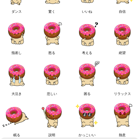
ダンス
驚く
いいね
自信
指差し
怒る
考える
絶望
大泣き
悲しい
困る
リラックス
眠る
説明
かっこいい
熱意