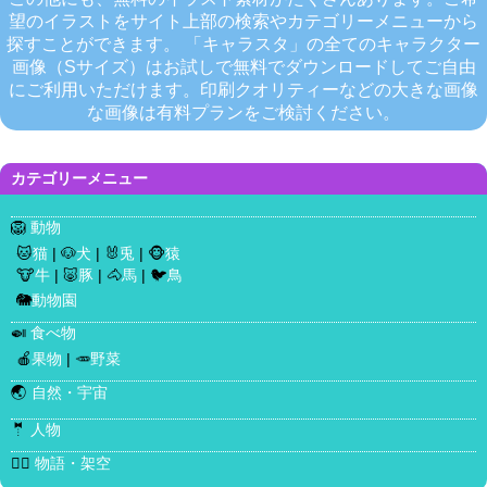
望のイラストをサイト上部の検索やカテゴリーメニューから
探すことができます。 「キャラスタ」の全てのキャラクター
画像（Sサイズ）はお試しで無料でダウンロードしてご自由
にご利用いただけます。印刷クオリティーなどの大きな画像
な画像は有料プランをご検討ください。
カテゴリーメニュー
🦁
動物
🐱
猫
| 🐶
犬
| 🐰
兎
| 🐵
猿
🐮
牛
| 🐷
豚
| 🐴
馬
| 🐦
鳥
🐘
動物園
🍛
食べ物
🍎
果物
| 🥕
野菜
🌏
自然・宇宙
🤵
人物
🧜‍♀️
物語・架空