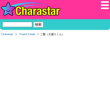
Charastar
Food
|
Foods
ご飯（大盛りくん）