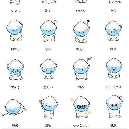
ダンス
驚く
いいね
自信
指差し
怒る
考える
絶望
大泣き
悲しい
困る
リラックス
眠る
説明
かっこいい
熱意