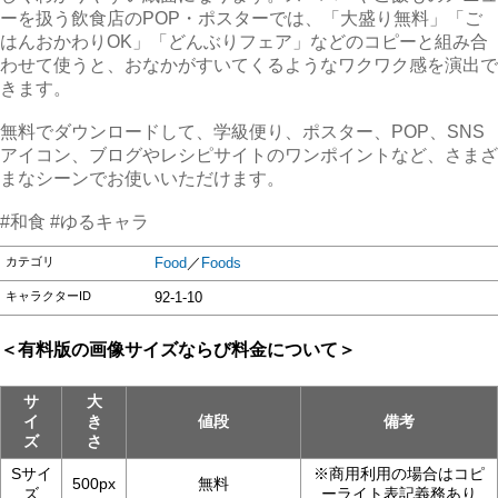
ーを扱う飲食店のPOP・ポスターでは、「大盛り無料」「ご
はんおかわりOK」「どんぶりフェア」などのコピーと組み合
わせて使うと、おなかがすいてくるようなワクワク感を演出で
きます。
無料でダウンロードして、学級便り、ポスター、POP、SNS
アイコン、ブログやレシピサイトのワンポイントなど、さまざ
まなシーンでお使いいただけます。
#和食 #ゆるキャラ
カテゴリ
Food
／
Foods
キャラクターID
92-1-10
＜有料版の画像サイズならび料金について＞
サ
大
イ
き
値段
備考
ズ
さ
Sサイ
※商用利用の場合はコピ
500px
無料
ズ
ーライト表記義務あり