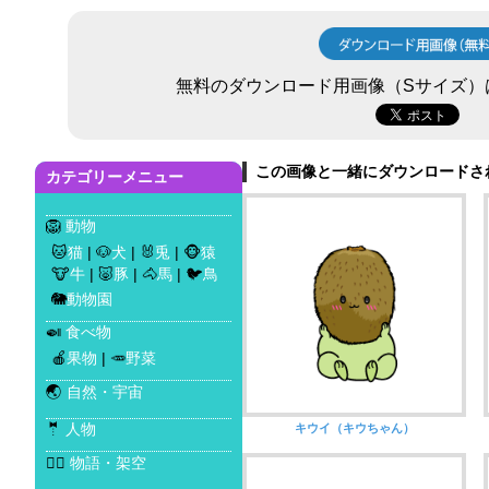
無料のダウンロード用画像（Sサイズ）
この画像と一緒にダウンロードされ
カテゴリーメニュー
🦁
動物
🐱
猫
| 🐶
犬
| 🐰
兎
| 🐵
猿
🐮
牛
| 🐷
豚
| 🐴
馬
| 🐦
鳥
🐘
動物園
🍛
食べ物
🍎
果物
| 🥕
野菜
🌏
自然・宇宙
🤵
人物
キウイ（キウちゃん）
🧜‍♀️
物語・架空