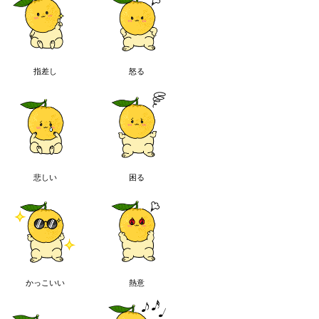
指差し
怒る
悲しい
困る
かっこいい
熱意