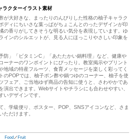
ャラクターイラスト素材
酢が大好きな、まったりのんびりした性格の柚子キャラク
ボディにちいさな葉っぱがちょこんとのったデザインが印
橘の香りがしてきそうな明るい気分を表現しています。ゆ
ラインのシルエットが、見る人にほっこりやさしい印象を
予防」「ビタミンC」「あたたかい鍋料理」など、健康や
コーナーのワンポイントにぴったり。教室掲示やプリント
や地域の特産フルーツ、食育メッセージを楽しく彩ってく
トのPOPでは、柚子ポン酢や鍋つゆのコーナー、柚子を使
ツフェア、ご当地ゆず商品の告知に使うと、さわやかであ
を演出できます。Webサイトやチラシにも合わせやすい、
すいデザインです。
て、学級便り、ポスター、POP、SNSアイコンなど、さま
いただけます。
Food
／
Fruit