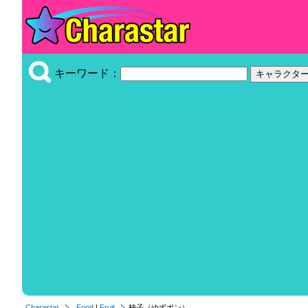
キーワード：
Charastar
Food
|
Fruit
柚子（ゆずポン）