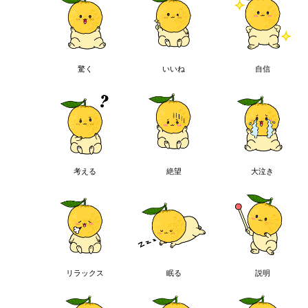
驚く
いいね
自信
考える
絶望
大泣き
リラックス
眠る
説明