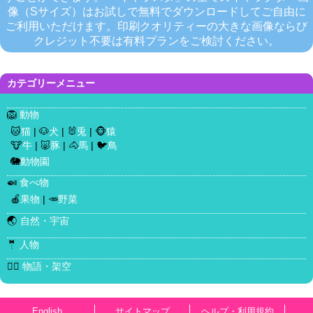
像（Sサイズ）はお試しで無料でダウンロードしてご自由に
ご利用いただけます。印刷クオリティーの大きな画像ならび
クレジット不要は有料プランをご検討ください。
カテゴリーメニュー
🦁
動物
🐱
猫
| 🐶
犬
| 🐰
兎
| 🐵
猿
🐮
牛
| 🐷
豚
| 🐴
馬
| 🐦
鳥
🐘
動物園
🍛
食べ物
🍎
果物
| 🥕
野菜
🌏
自然・宇宙
🤵
人物
🧜‍♀️
物語・架空
English
サイトマップ
ヘルプ・利用規約