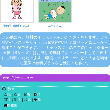
女の子（陽葵ちゃん）
ニートさん
この他にも、無料のイラスト素材がたくさんあります。ご希
望のイラストをサイト上部の検索やカテゴリーメニューから
探すことができます。 「キャラスタ」の全てのキャラクター
画像（Sサイズ）はお試しで無料でダウンロードしてご自由
にご利用いただけます。印刷クオリティーなどの大きな画像
な画像は有料プランをご検討ください。
カテゴリーメニュー
🦁
動物
🐱
猫
| 🐶
犬
| 🐰
兎
| 🐵
猿
🐮
牛
| 🐷
豚
| 🐴
馬
| 🐦
鳥
🐘
動物園