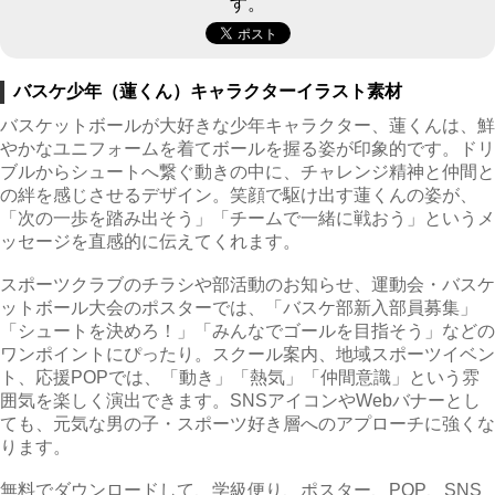
す。
バスケ少年（蓮くん）キャラクターイラスト素材
バスケットボールが大好きな少年キャラクター、蓮くんは、鮮
やかなユニフォームを着てボールを握る姿が印象的です。ドリ
ブルからシュートへ繋ぐ動きの中に、チャレンジ精神と仲間と
の絆を感じさせるデザイン。笑顔で駆け出す蓮くんの姿が、
「次の一歩を踏み出そう」「チームで一緒に戦おう」というメ
ッセージを直感的に伝えてくれます。
スポーツクラブのチラシや部活動のお知らせ、運動会・バスケ
ットボール大会のポスターでは、「バスケ部新入部員募集」
「シュートを決めろ！」「みんなでゴールを目指そう」などの
ワンポイントにぴったり。スクール案内、地域スポーツイベン
ト、応援POPでは、「動き」「熱気」「仲間意識」という雰
囲気を楽しく演出できます。SNSアイコンやWebバナーとし
ても、元気な男の子・スポーツ好き層へのアプローチに強くな
ります。
無料でダウンロードして、学級便り、ポスター、POP、SNS