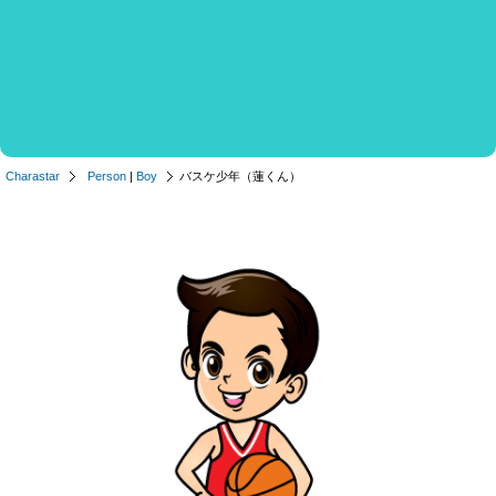
Charastar
Person
|
Boy
バスケ少年（蓮くん）