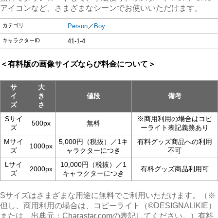
アイコンなど、さまざまなシーンでお使いいただけます。
カテゴリ
Person
／
Boy
キャラクターID
41-1-4
＜有料版の画像サイズならび料金について＞
サ
大
イ
き
値段
備考
ズ
さ
Sサイ
※商用利用の場合はコピ
500px
無料
ズ
ーライト表記義務あり
Mサイ
5,000円（税抜）／1キ
有料グッズ商品への利用
1000px
ズ
ャラクターにつき
不可
Lサイ
10,000円（税抜）／1
2000px
有料グッズ商品利用可
ズ
キャラクターにつき
Sサイズはさまざまな用途に無料でご利用いただけます。（※
但し、商用利用の場合は、コピーライト（©︎DESIGNALIKIE）
または、出典元：Charastar.comの表記してください。）有料