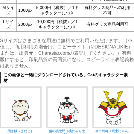
Mサイ
5,000円（税抜）／1キ
有料グッズ商品への利用
1000px
ズ
ャラクターにつき
不可
Lサイ
10,000円（税抜）／1
2000px
有料グッズ商品利用可
ズ
キャラクターにつき
Sサイズはさまざまな用途に無料でご利用いただけます。（※
但し、商用利用の場合は、コピーライト（©︎DESIGNALIKIE）
または、出典元：Charastar.comの表記してください。）有料
版にすると、印刷品質の高画質になり、コピーライト表記義務
はありません。
この画像と一緒にダウンロードされている、Catのキャラクター素
材
招き猫（まねこ）
猫の桃太郎（桃にゃん太
ネコ武将（武士にゃん）