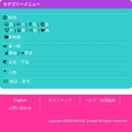
カテゴリーメニュー
🦁
動物
🐱
猫
| 🐶
犬
| 🐰
兎
| 🐵
猿
🐮
牛
| 🐷
豚
| 🐴
馬
| 🐦
鳥
🐘
動物園
🍛
食べ物
🍎
果物
| 🥕
野菜
🌏
自然・宇宙
🤵
人物
🧜‍♀️
物語・架空
English
サイトマップ
ヘルプ・利用規約
お問い合わせ
Copyright DESIGNALIKIE, Limited. All Rights Reserved.