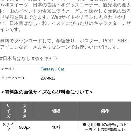
や和スイーツ、日本の昔話・和グッズコーナー、観光地の金太
郎・山のイベントの告知に使うと、どこか懐かしく元気の出る
世界観を演出できます。Webサイトやチラシにも合わせやす
い、日本昔ばなし・和テイストにぴったりのキャラクターデザ
インです。
無料でダウンロードして、学級便り、ポスター、POP、SNS
アイコンなど、さまざまなシーンでお使いいただけます。
#日本昔ばなし #ゆるキャラ
カテゴリ
Fantasy
／
Cat
キャラクターID
237-8-12
＜有料版の画像サイズならび料金について＞
サ
大
イ
き
値段
備考
ズ
さ
Sサイ
※商用利用の場合はコピ
500px
無料
ズ
ーライト表記義務あり