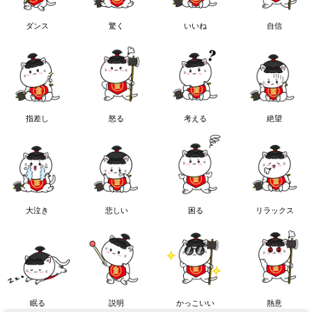
ダンス
驚く
いいね
自信
指差し
怒る
考える
絶望
大泣き
悲しい
困る
リラックス
眠る
説明
かっこいい
熱意